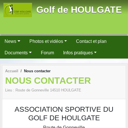
Panneau de gestion des cookies
Golf de HOULGATE
News
Photos et vidéos
Contact et plan
Documents
Forum
Infos pratiques
Accueil
Nous contacter
NOUS CONTACTER
Lieu :
Route de Gonneville
14510
HOULGATE
ASSOCIATION SPORTIVE DU
GOLF DE HOULGATE
Route de Gonneville