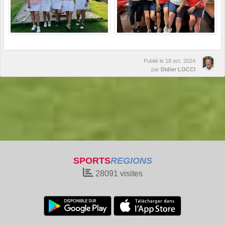
Publié le
18 oct. 2024
par
Didier LOCCI
SPORTS
REGIONS
28091
visites