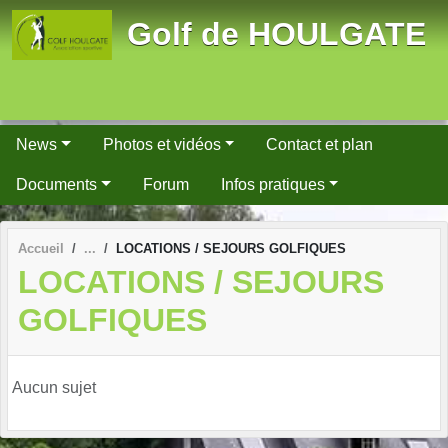
Panneau de gestion des cookies
Golf de HOULGATE
News
Photos et vidéos
Contact et plan
Documents
Forum
Infos pratiques
Accueil
LOCATIONS / SEJOURS GOLFIQUES
LOCATIONS / SEJOURS
GOLFIQUES
Aucun sujet