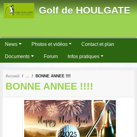
Panneau de gestion des cookies
Golf de HOULGATE
News
Photos et vidéos
Contact et plan
Documents
Forum
Infos pratiques
Accueil
BONNE ANNEE !!!!
BONNE ANNEE !!!!