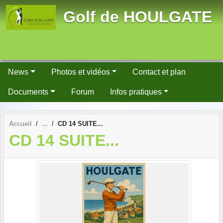
Panneau de gestion des cookies
Golf de HOULGATE
News
Photos et vidéos
Contact et plan
Documents
Forum
Infos pratiques
Accueil
CD 14 SUITE...
CD 14 SUITE...