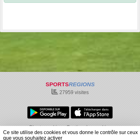
SPORTS
REGIONS
27959
visites
Charte cookies
Gestion des cookies
Ce site utilise des cookies et vous donne le contrôle sur ceux
Informations légales
Signaler un contenu inapproprié
que vous souhaitez activer