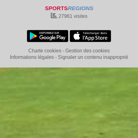
SPORTS
REGIONS
27961
visites
Charte cookies
Gestion des cookies
Informations légales
Signaler un contenu inapproprié