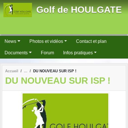
Panneau de gestion des cookies
Golf de HOULGATE
News
Photos et vidéos
Contact et plan
Documents
Forum
Infos pratiques
Accueil
DU NOUVEAU SUR ISP !
DU NOUVEAU SUR ISP !