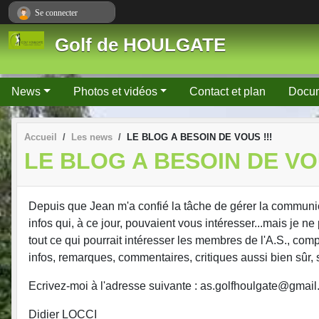
Panneau de gestion des cookies
Se connecter
Golf de HOULGATE
News
Photos et vidéos
Contact et plan
Docu
Accueil
Les news
LE BLOG A BESOIN DE VOUS !!!
LE BLOG A BESOIN DE VOU
Depuis que Jean m'a confié la tâche de gérer la communicat
infos qui, à ce jour, pouvaient vous intéresser...mais je n
tout ce qui pourrait intéresser les membres de l'A.S., comp
infos, remarques, commentaires, critiques aussi bien sûr, 
Ecrivez-moi à l'adresse suivante : as.golfhoulgate@gmail.
Didier LOCCI