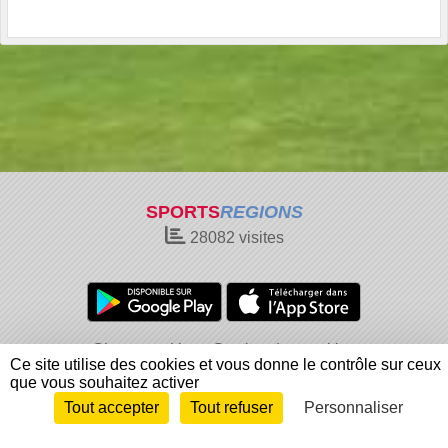
SPORTS
REGIONS
28082
visites
Charte cookies
Gestion des cookies
Ce site utilise des cookies et vous donne le contrôle sur ceux
Informations légales
Signaler un contenu inapproprié
que vous souhaitez activer
Tout accepter
Tout refuser
Personnaliser
Envie de participer ?
Connexion