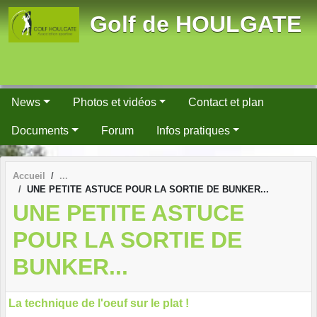
Panneau de gestion des cookies
Golf de HOULGATE
News
Photos et vidéos
Contact et plan
Documents
Forum
Infos pratiques
Accueil
UNE PETITE ASTUCE POUR LA SORTIE DE BUNKER...
UNE PETITE ASTUCE
POUR LA SORTIE DE
BUNKER...
La technique de l'oeuf sur le plat !