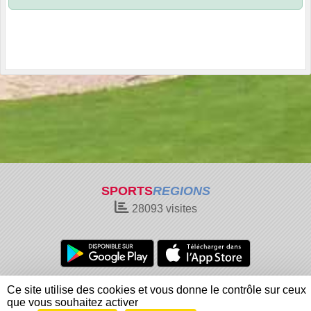
SPORTS
REGIONS
28093
visites
Charte cookies
Gestion des cookies
Ce site utilise des cookies et vous donne le contrôle sur ceux
Informations légales
Signaler un contenu inapproprié
que vous souhaitez activer