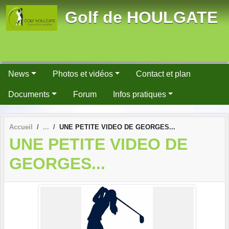
Panneau de gestion des cookies
Golf de HOULGATE
News
Photos et vidéos
Contact et plan
Documents
Forum
Infos pratiques
Accueil
UNE PETITE VIDEO DE GEORGES...
UNE PETITE VIDEO DE
GEORGES...