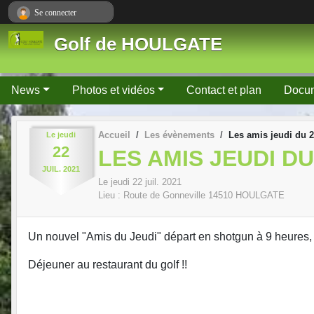
Panneau de gestion des cookies
Se connecter
Golf de HOULGATE
News
Photos et vidéos
Contact et plan
Docu
Accueil
Les évènements
Les amis jeudi du 22
Le
jeudi
22
LES AMIS JEUDI DU
JUIL.
2021
Le
jeudi
22
juil.
2021
Lieu :
Route de Gonneville
14510
HOULGATE
Un nouvel "Amis du Jeudi" départ en shotgun à 9 heur
Déjeuner au restaurant du golf !!