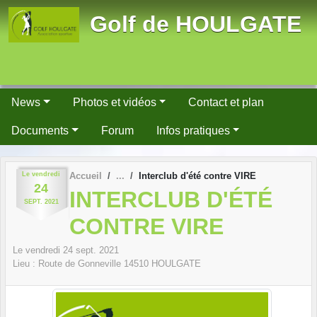
Panneau de gestion des cookies
Golf de HOULGATE
News
Photos et vidéos
Contact et plan
Documents
Forum
Infos pratiques
Le
vendredi
Accueil
Interclub d'été contre VIRE
24
INTERCLUB D'ÉTÉ
SEPT.
2021
CONTRE VIRE
Le
vendredi
24
sept.
2021
Lieu :
Route de Gonneville
14510
HOULGATE