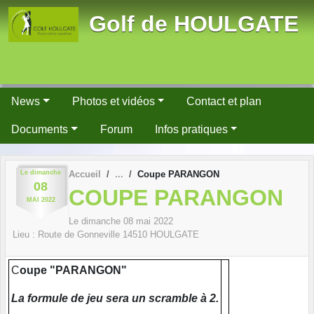
Panneau de gestion des cookies
Golf de HOULGATE
News
Photos et vidéos
Contact et plan
Documents
Forum
Infos pratiques
Le
dimanche
Accueil
Coupe PARANGON
08
COUPE PARANGON
MAI
2022
Le
dimanche
08
mai
2022
Lieu :
Route de Gonneville
14510
HOULGATE
C
oupe "PARANGON"
La formule de jeu sera un scramble à 2.