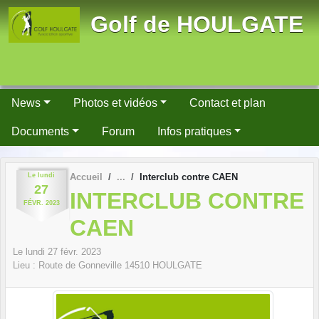
Panneau de gestion des cookies
Golf de HOULGATE
News
Photos et vidéos
Contact et plan
Documents
Forum
Infos pratiques
Le
lundi
Accueil
Interclub contre CAEN
27
INTERCLUB CONTRE
FÉVR.
2023
CAEN
Le
lundi
27
févr.
2023
Lieu :
Route de Gonneville
14510
HOULGATE