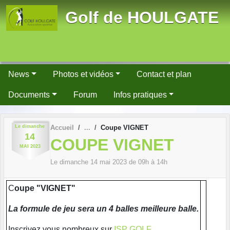
Panneau de gestion des cookies
Golf de HOULGATE
News
Photos et vidéos
Contact et plan
Documents
Forum
Infos pratiques
Le
dimanche
Accueil
Coupe VIGNET
14
COUPE VIGNET
MAI
2023
Le
dimanche
14
mai
2023
de 09h à 14h
C
oupe "VIGNET"
La formule de jeu sera un 4 balles meilleure balle.
Inscrivez vous nombreux sur
ISP GOLF