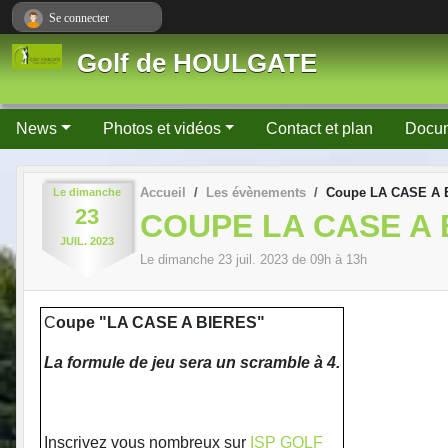
Panneau de gestion des cookies
Se connecter
Golf de HOULGATE
News
Photos et vidéos
Contact et plan
Docu
Accueil
Les évènements
Coupe LA CASE A 
Le
dimanche
23
COUPE LA CASE A 
JUIL.
2023
Le
dimanche
23
juil.
2023
de 09h à 13h
C
oupe "LA CASE A BIERES"
La formule de jeu sera un scramble à 4.
Inscrivez vous nombreux sur
ISP GOLF