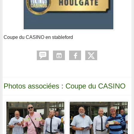
Coupe du CASINO en stableford
Photos associées : Coupe du CASINO