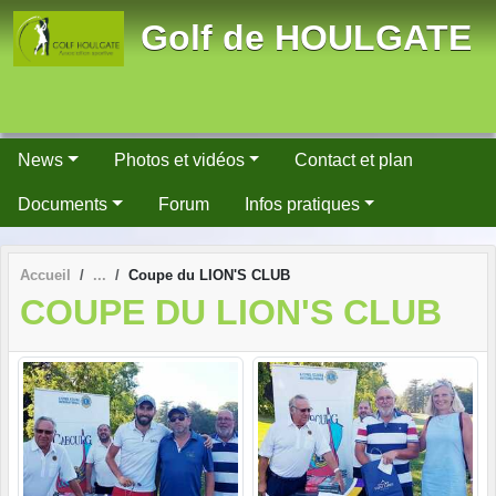
Panneau de gestion des cookies
Golf de HOULGATE
News
Photos et vidéos
Contact et plan
Documents
Forum
Infos pratiques
Accueil
Coupe du LION'S CLUB
COUPE DU LION'S CLUB