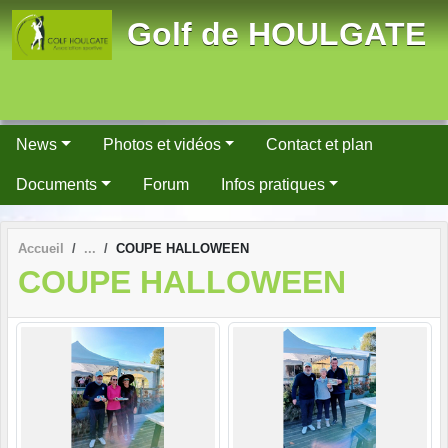
Panneau de gestion des cookies
Golf de HOULGATE
News
Photos et vidéos
Contact et plan
Documents
Forum
Infos pratiques
Accueil
COUPE HALLOWEEN
COUPE HALLOWEEN