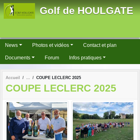
Panneau de gestion des cookies
Golf de HOULGATE
News
Photos et vidéos
Contact et plan
Documents
Forum
Infos pratiques
Accueil
COUPE LECLERC 2025
COUPE LECLERC 2025