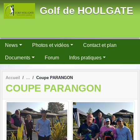
Panneau de gestion des cookies
Golf de HOULGATE
News
Photos et vidéos
Contact et plan
Documents
Forum
Infos pratiques
Accueil
Coupe PARANGON
COUPE PARANGON