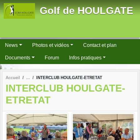
Panneau de gestion des cookies
Golf de HOULGATE
News
Photos et vidéos
Contact et plan
Documents
Forum
Infos pratiques
Accueil
INTERCLUB HOULGATE-ETRETAT
INTERCLUB HOULGATE-
ETRETAT