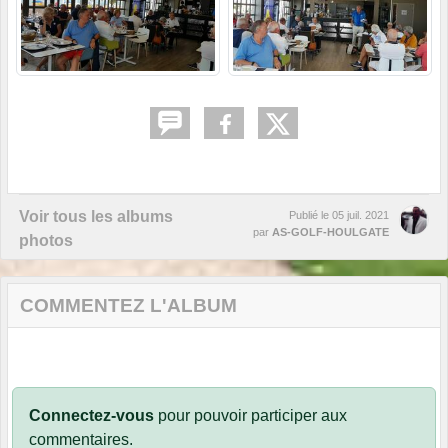
Voir tous les albums
Publié le
05 juil. 2021
par
AS-GOLF-HOULGATE
photos
COMMENTEZ L'ALBUM
Connectez-vous
pour pouvoir participer aux
commentaires.