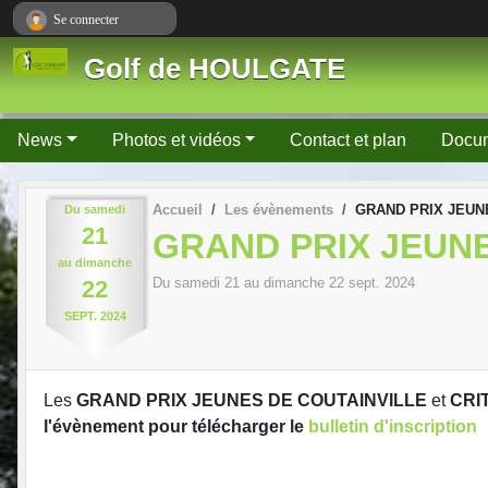
Panneau de gestion des cookies
Se connecter
Golf de HOULGATE
News
Photos et vidéos
Contact et plan
Docu
Accueil
Les évènements
GRAND PRIX JEUN
Du
samedi
21
GRAND PRIX JEUN
au
dimanche
Du
samedi
21
au
dimanche
22
sept.
2024
22
SEPT.
2024
Les
GRAND PRIX JEUNES DE COUTAINVILLE
et
CRI
l'évènement pour télécharger le
bulletin d'inscription