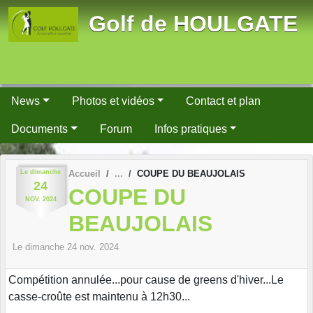
Panneau de gestion des cookies
Golf de HOULGATE
News
Photos et vidéos
Contact et plan
Documents
Forum
Infos pratiques
Le
dimanche
Accueil
COUPE DU BEAUJOLAIS
24
COUPE DU
NOV.
2024
BEAUJOLAIS
Le
dimanche
24
nov.
2024
Compétition annulée...pour cause de greens d'hiver...Le
casse-croûte est maintenu à 12h30...