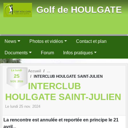
Panneau de gestion des cookies
Golf de HOULGATE
News
Photos et vidéos
Contact et plan
Documents
Forum
Infos pratiques
Le
lundi
Accueil
25
INTERCLUB HOULGATE SAINT-JULIEN
NOV.
2024
INTERCLUB
HOULGATE SAINT-JULIEN
Le
lundi
25
nov.
2024
La rencontre est annulée et reportée en principe le 21
avril...