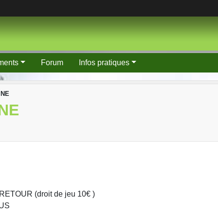
ments
Forum
Infos pratiques
INE
INE
OUR (droit de jeu 10€ )
ROUS