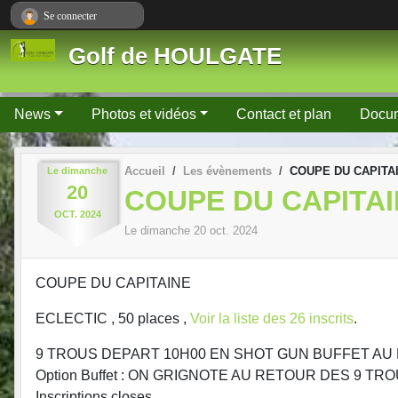
Panneau de gestion des cookies
Se connecter
Golf de HOULGATE
News
Photos et vidéos
Contact et plan
Docu
Accueil
Les évènements
COUPE DU CAPITA
Le
dimanche
20
COUPE DU CAPITA
OCT.
2024
Le
dimanche
20
oct.
2024
COUPE DU CAPITAINE
ECLECTIC , 50 places ,
Voir la liste des 26 inscrits
.
9 TROUS DEPART 10H00 EN SHOT GUN BUFFET AU RET
Option Buffet : ON GRIGNOTE AU RETOUR DES 9 T
Inscriptions closes...